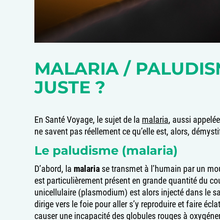
MALARIA / PALUDISM
JUSTE ?
En Santé Voyage, le sujet de la
malaria
, aussi appelé
ne savent pas réellement ce qu’elle est, alors, démystif
Le paludisme (malaria)
D’abord, la
malaria
se transmet à l’humain par un mou
est particulièrement présent en grande quantité du couc
unicellulaire (plasmodium) est alors injecté dans le s
dirige vers le foie pour aller s’y reproduire et faire écl
causer une incapacité des globules rouges à oxygéner 