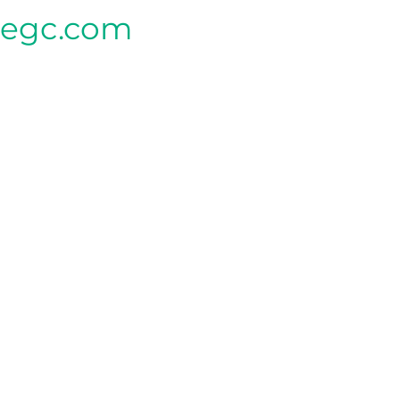
tegc.com
CLINIQUE MÈRE
340, rue Seigneuriale local G,
Qc G1C 3P9
CLINIQUE LEBOURGNEUF (SAPHIR)
2013 BOUL LEBOURGNEUF
QUÉBEC QC G2K 0N8
CLINIQUE LEBOURGNEUF (MESNIL)
1150, Boulevard Lebourgneuf,
Mesnil