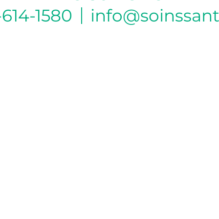
-614-1580
info@soinssan
HEURE D’OUVERTURE DU BUREAU DE
BEAUPORT
Lundi :
6h à 16h
Mardi :
6h à 16h
Mercredi :
6h à 16h
Jeudi :
6h à 19h
Vendredi :
6h à 16h
HEURES D’OUVERTURE DU CLINIQUE DE
LEBOURGNEUF