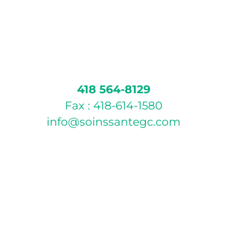
418 564-8129
Fax : 418-614-1580
info@soinssantegc.com
POLITIQUE D’ANNULATION
Si vous ne pouvez pas vous présenter à votre rendez-
vous, veuillez annuler celui-ci par téléphone ou par