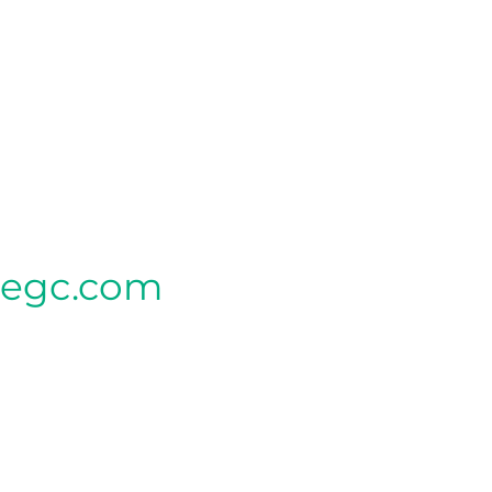
tegc.com
CLINIQUE MÈRE
340, rue Seigneuriale local G,
Qc G1C 3P9