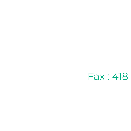
Fax : 418
POLITIQUE D’ANNULATION
Si vous ne pouvez pas vous présenter à votre