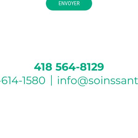
418 564-8129
-614-1580
info@soinssan
HEURE D’OUVERTURE DU BUREAU DE
BEAUPORT