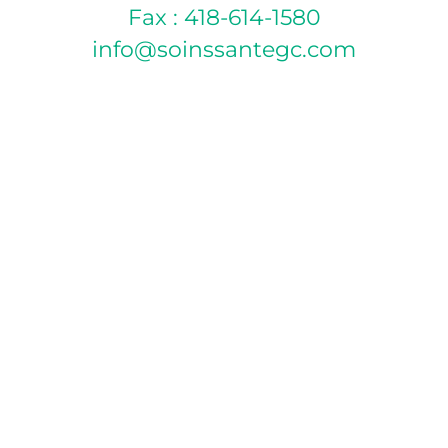
Fax : 418-614-1580
info@soinssantegc.com
POLITIQUE D’ANNULATION
Si vous ne pouvez pas vous présenter à votre rendez-
vous, veuillez annuler celui-ci par téléphone ou par
courriel 24 heures à l’avance afin d’éviter des frais de
pénalité de 30 $. Pour les rendez-vous le lundi, vous
devez annuler le vendredi avant 16h, sinon les frais
d’absence vous seront appliqués.
MODE DE PAIEMENT ACCEPTÉS