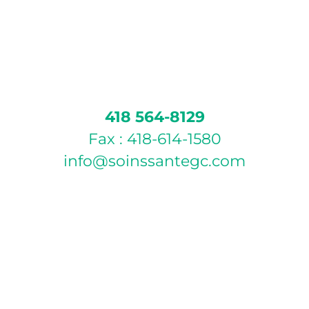
418 564-8129
Fax : 418-614-1580
info@soinssantegc.com
POLITIQUE D’ANNULATION
Si vous ne pouvez pas vous présenter à votre rendez-
vous, veuillez annuler celui-ci par téléphone ou par
courriel 24 heures à l’avance afin d’éviter des frais de