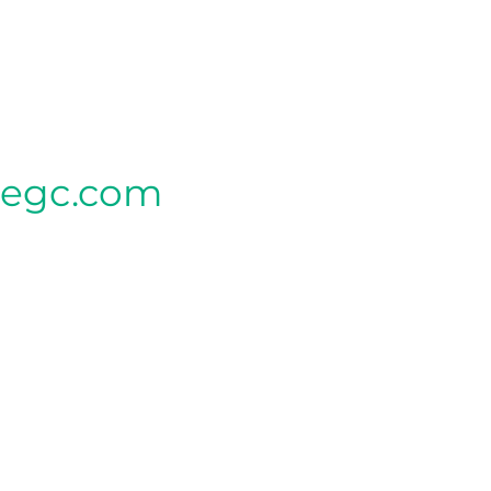
tegc.com
CLINIQUE MÈRE
340, rue Seigneuriale local G,
Qc G1C 3P9
CLINIQUE LEBOURGNEUF (SAPHIR)