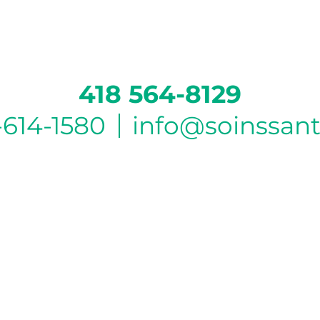
418 564-8129
-614-1580
info@soinssan
HEURE D’OUVERTURE DU BUREAU DE
BEAUPORT
Lundi :
6h à 16h
Mardi :
6h à 16h
Mercredi :
6h à 16h
Jeudi :
6h à 19h