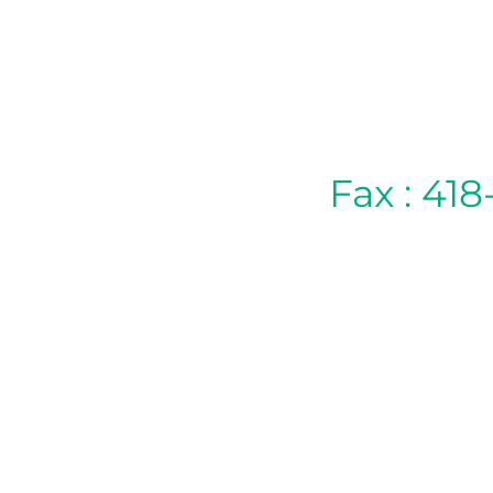
Fax : 418
POLITIQUE D’ANNULATION
Si vous ne pouvez pas vous présenter à votre
rendez-vous, veuillez annuler celui-ci par
téléphone ou par courriel 24 heures à
l’avance afin d’éviter des frais de pénalité de
30 $. Pour les rendez-vous le lundi, vous