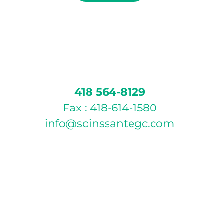
418 564-8129
Fax : 418-614-1580
info@soinssantegc.com
POLITIQUE D’ANNULATION
Si vous ne pouvez pas vous présenter à votre rendez-
vous, veuillez annuler celui-ci par téléphone ou par