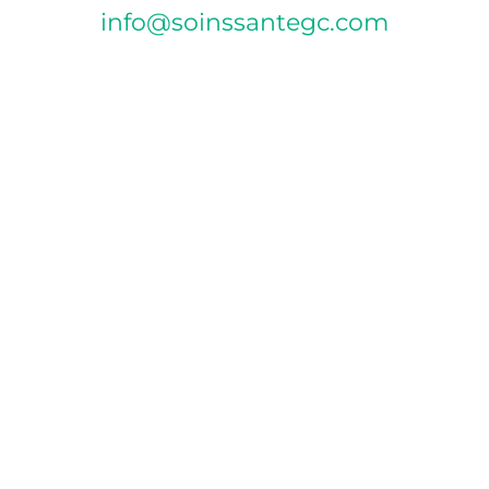
info@soinssantegc.com
POLITIQUE D’ANNULATION
Si vous ne pouvez pas vous présenter à votre rendez-
vous, veuillez annuler celui-ci par téléphone ou par
courriel 24 heures à l’avance afin d’éviter des frais de
pénalité de 30 $. Pour les rendez-vous le lundi, vous
devez annuler le vendredi avant 16h, sinon les frais
d’absence vous seront appliqués.
MODE DE PAIEMENT ACCEPTÉS