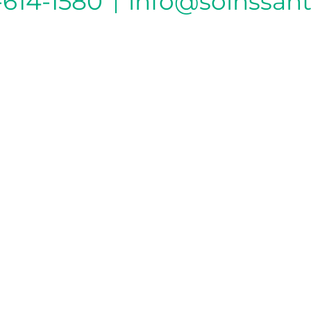
-614-1580
info@soinssan
HEURE D’OUVERTURE DU BUREAU DE
BEAUPORT
Lundi :
6h à 16h
Mardi :
6h à 16h
Mercredi :
6h à 16h
Jeudi :
6h à 19h
Vendredi :
6h à 16h
HEURES D’OUVERTURE DU CLINIQUE DE
LEBOURGNEUF
Du lundi au vendredi, sur rendez-vous seulement