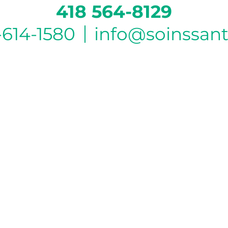
418 564-8129
-614-1580
info@soinssan
HEURE D’OUVERTURE DU BUREAU DE
BEAUPORT
Lundi :
6h à 16h
Mardi :
6h à 16h
Mercredi :
6h à 16h
Jeudi :
6h à 19h
Vendredi :
6h à 16h
HEURES D’OUVERTURE DU CLINIQUE DE
LEBOURGNEUF