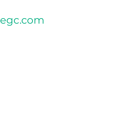
tegc.com
CLINIQUE MÈRE
340, rue Seigneuriale local G,
Qc G1C 3P9
CLINIQUE LEBOURGNEUF (SAPHIR)
2013 BOUL LEBOURGNEUF
QUÉBEC QC G2K 0N8
CLINIQUE LEBOURGNEUF (MESNIL)