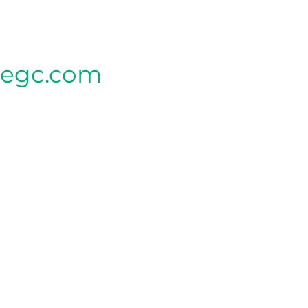
tegc.com
CLINIQUE MÈRE
340, rue Seigneuriale local G,
Qc G1C 3P9
CLINIQUE LEBOURGNEUF (SAPHIR)
2013 BOUL LEBOURGNEUF
QUÉBEC QC G2K 0N8