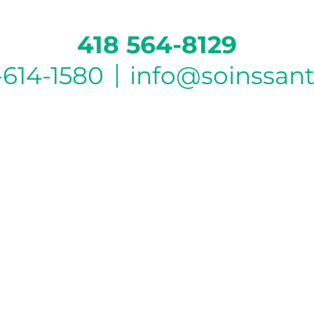
418 564-8129
-614-1580
info@soinssan
HEURE D’OUVERTURE DU BUREAU DE
BEAUPORT
Lundi :
6h à 16h
Mardi :
6h à 16h
Mercredi :
6h à 16h
Jeudi :
6h à 19h
Vendredi :
6h à 16h