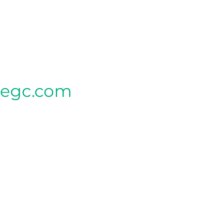
tegc.com
CLINIQUE MÈRE
340, rue Seigneuriale local G,
Qc G1C 3P9
CLINIQUE LEBOURGNEUF (SAPHIR)