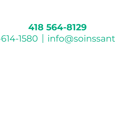
418 564-8129
-614-1580
info@soinssan
HEURE D’OUVERTURE DU BUREAU DE
BEAUPORT
Lundi :
6h à 16h
Mardi :
6h à 16h
Mercredi :
6h à 16h
Jeudi :
6h à 19h
Vendredi :
6h à 16h