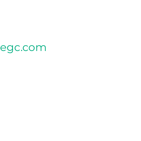
tegc.com
CLINIQUE MÈRE
340, rue Seigneuriale local G,
Qc G1C 3P9
CLINIQUE LEBOURGNEUF (SAPHIR)
2013 BOUL LEBOURGNEUF