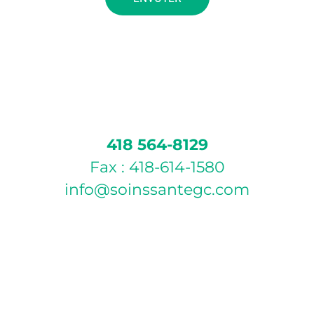
418 564-8129
Fax : 418-614-1580
info@soinssantegc.com
POLITIQUE D’ANNULATION
Si vous ne pouvez pas vous présenter à votre rendez-