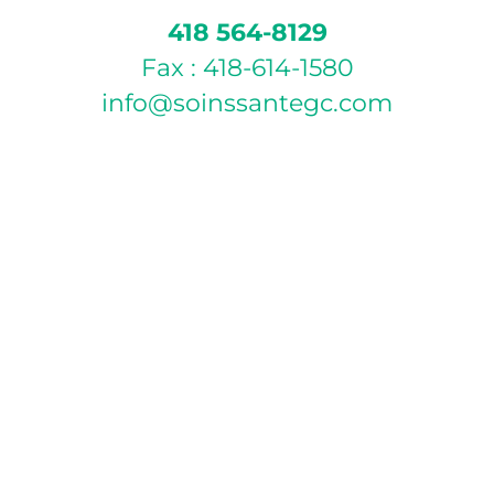
418 564-8129
Fax : 418-614-1580
info@soinssantegc.com
POLITIQUE D’ANNULATION
Si vous ne pouvez pas vous présenter à votre rendez-
vous, veuillez annuler celui-ci par téléphone ou par
courriel 24 heures à l’avance afin d’éviter des frais de
pénalité de 30 $. Pour les rendez-vous le lundi, vous
devez annuler le vendredi avant 16h, sinon les frais
d’absence vous seront appliqués.