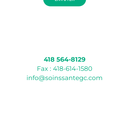
418 564-8129
Fax : 418-614-1580
info@soinssantegc.com
POLITIQUE D’ANNULATION
Si vous ne pouvez pas vous présenter à votre rendez-